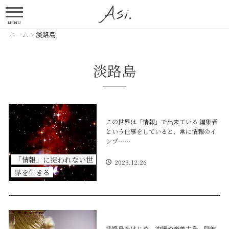
MENU
ホーム
>
淡路島
淡路島
この世界は「情報」で出来ている 編集者
という仕事をしていると、常に情報のイ
ンプ……
「情報」に捉われない世
2023.12.26
界を生きる
淡路島をはじめ、沖縄や奄美大島、隠岐