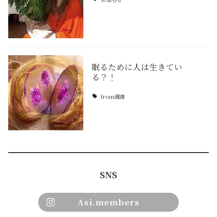
眠るために人は生きてい
る？！
from湘南
SNS
Asi.members