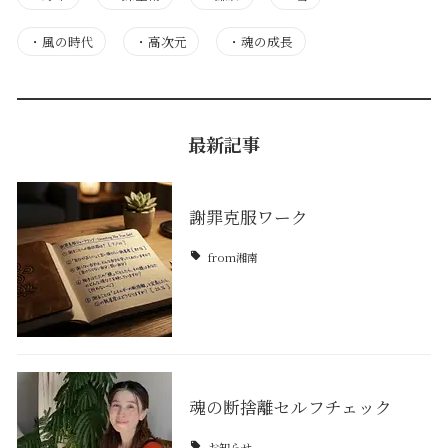
・
風の時代
・
高次元
・
魂の成長
最新記事
謝罪克服ワーク
from湘南
魂の断捨離セルフチェック
お知らせ