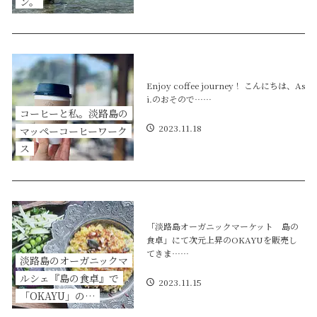
ン。
Enjoy coffee journey！ こんにちは、As
i.のおそので……
コーヒーと私。淡路島の
2023.11.18
マッペーコーヒーワーク
ス
「淡路島オーガニックマーケット 島の
食卓」にて次元上昇のOKAYUを販売し
てきま……
淡路島のオーガニックマ
ルシェ『島の食卓』で
2023.11.15
「OKAYU」の…