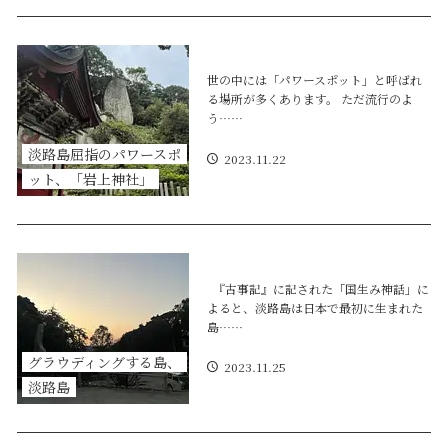
世の中には「パワースポット」と呼ばれ
る場所が多くあります。 ただ流行のよ
う……
淡路島屈指のパワースポ
2023.11.22
ット、「岩上神社」
『古事記』に記された「国生み神話」に
よると、淡路島は日本で最初に生まれた
島……
グラウディングする島、
2023.11.25
淡路島