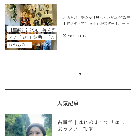
このたび、新たな世界へといざなぐ“次元
上昇メディア”「Asi.」がスタート。……
【座談会】次元上昇メデ
2023.11.12
ィア「Asi.」始動！「こ
れからの…
<
1
2
人気記事
占星学｜はじめまして「ほし
よみララ」です