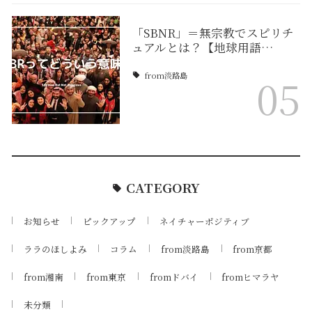
「SBNR」＝無宗教でスピリチ
ュアルとは？【地球用語…
from淡路島
05
CATEGORY
お知らせ
ピックアップ
ネイチャーポジティブ
ララのほしよみ
コラム
from淡路島
from京都
from湘南
from東京
fromドバイ
fromヒマラヤ
未分類