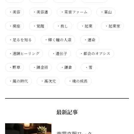
・
美容
・
美容道
・
菜音ファーム
・
葉山
・
視座
・
覚醒
・
赦し
・
起業
・
起業家
・
足るを知る
・
輝く瞳の人達
・
運命
・
遠隔ヒーリング
・
遺伝子
・
都会のオアシス
・
野草
・
錬金術
・
鎌倉
・
雪
・
風の時代
・
高次元
・
魂の成長
最新記事
謝罪克服ワーク