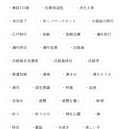
・
東経135度
・
松果体活性
・
次元上昇
・
次元低下
・
歩くパワースポット
・
水瓶座の時代
・
江戸時代
・
波動
・
波動治療
・
海外旅行
・
海外移住
・
海外起業
・
淡路島
・
淡路島日本遺産
・
淡路島移住
・
淡路市
・
渡邉知樹
・
湘南
・
湧き水
・
満ちたりる
・
満月
・
潜在意識
・
特集
・
由良
・
目覚め
・
直感
・
直感を磨く
・
瞑想
・
祈り
・
祈りの力
・
神社仏閣
・
禅
・
移住
・
童話
・
糸紡ぎ
・
美しい手