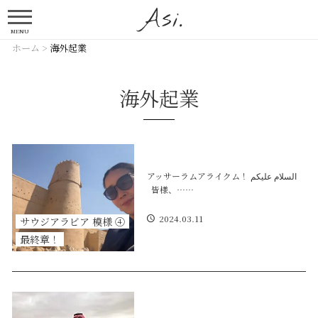
MENU
ホーム
>
海外起業
海外起業
アッサーラムアライクム！ السلام عليكم
皆様、……
2024.03.11
サウジアラビア 模様 ④
最終章！