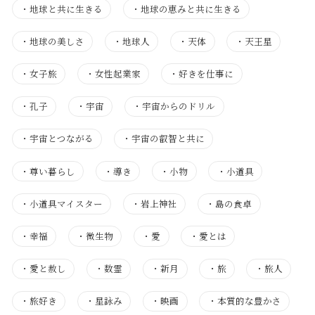
・
地球と共に生きる
・
地球の恵みと共に生きる
・
地球の美しさ
・
地球人
・
天体
・
天王星
・
女子旅
・
女性起業家
・
好きを仕事に
・
孔子
・
宇宙
・
宇宙からのドリル
・
宇宙とつながる
・
宇宙の叡智と共に
・
尊い暮らし
・
導き
・
小物
・
小道具
・
小道具マイスター
・
岩上神社
・
島の食卓
・
幸福
・
微生物
・
愛
・
愛とは
・
愛と赦し
・
数霊
・
新月
・
旅
・
旅人
・
旅好き
・
星詠み
・
映画
・
本質的な豊かさ