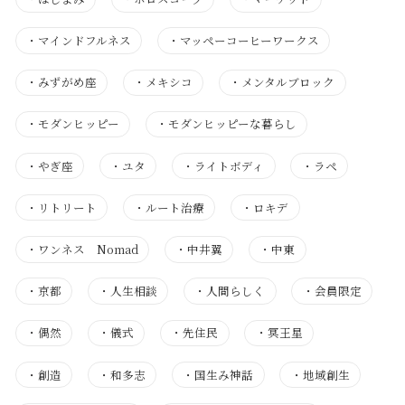
・
マインドフルネス
・
マッペーコーヒーワークス
・
みずがめ座
・
メキシコ
・
メンタルブロック
・
モダンヒッピー
・
モダンヒッピーな暮らし
・
やぎ座
・
ユタ
・
ライトボディ
・
ラペ
・
リトリート
・
ルート治療
・
ロキデ
・
ワンネス Nomad
・
中井翼
・
中東
・
京都
・
人生相談
・
人間らしく
・
会員限定
・
偶然
・
儀式
・
先住民
・
冥王星
・
創造
・
和多志
・
国生み神話
・
地域創生