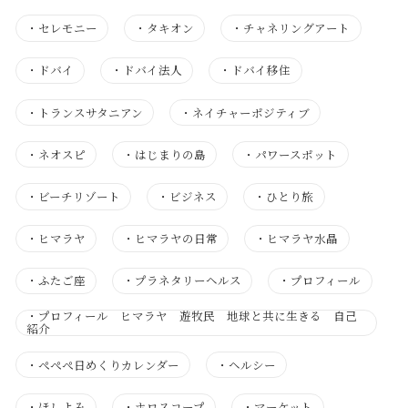
・
セレモニー
・
タキオン
・
チャネリングアート
・
ドバイ
・
ドバイ法人
・
ドバイ移住
・
トランスサタニアン
・
ネイチャーポジティブ
・
ネオスピ
・
はじまりの島
・
パワースポット
・
ビーチリゾート
・
ビジネス
・
ひとり旅
・
ヒマラヤ
・
ヒマラヤの日常
・
ヒマラヤ水晶
・
ふたご座
・
プラネタリーヘルス
・
プロフィール
・
プロフィール ヒマラヤ 遊牧民 地球と共に生きる 自己
紹介
・
ぺぺぺ日めくりカレンダー
・
ヘルシー
・
ほしよみ
・
ホロスコープ
・
マーケット