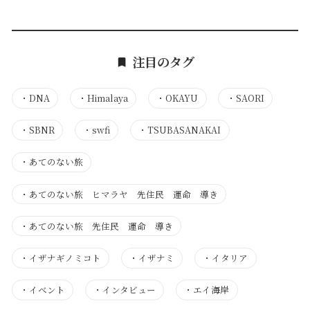
注目のタグ
・
DNA
・
Himalaya
・
OKAYU
・
SAORI
・
SBNR
・
swfi
・
TSUBASANAKAI
・
あてのない旅
・
あてのない旅 ヒマラヤ 先住民 運命 導き
・
あてのない旅 先住民 運命 導き
・
イザナギノミコト
・
イザナミ
・
イタリア
・
イベント
・
インタビュー
・
エイ海岸