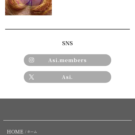
SNS
Asi.members
Asi.
HOME
/ ホーム