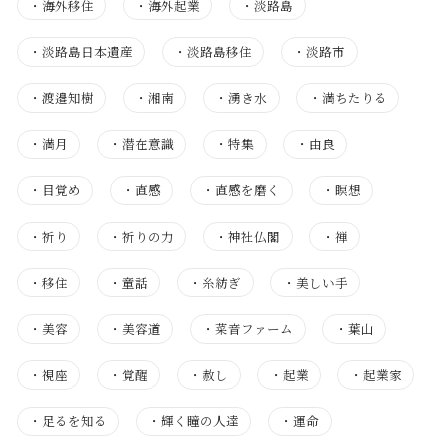
・
海外移住
・
海外起業
・
淡路島
・
淡路島日本遺産
・
淡路島移住
・
淡路市
・
渡邉知樹
・
湘南
・
湧き水
・
満ちたりる
・
満月
・
潜在意識
・
特集
・
由良
・
目覚め
・
直感
・
直感を磨く
・
瞑想
・
祈り
・
祈りの力
・
神社仏閣
・
禅
・
移住
・
童話
・
糸紡ぎ
・
美しい手
・
美容
・
美容道
・
菜音ファーム
・
葉山
・
視座
・
覚醒
・
赦し
・
起業
・
起業家
・
足るを知る
・
輝く瞳の人達
・
運命