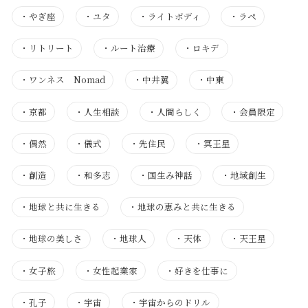
・
やぎ座
・
ユタ
・
ライトボディ
・
ラペ
・
リトリート
・
ルート治療
・
ロキデ
・
ワンネス Nomad
・
中井翼
・
中東
・
京都
・
人生相談
・
人間らしく
・
会員限定
・
偶然
・
儀式
・
先住民
・
冥王星
・
創造
・
和多志
・
国生み神話
・
地域創生
・
地球と共に生きる
・
地球の恵みと共に生きる
・
地球の美しさ
・
地球人
・
天体
・
天王星
・
女子旅
・
女性起業家
・
好きを仕事に
・
孔子
・
宇宙
・
宇宙からのドリル