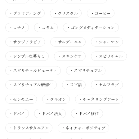
・
グラウディング
・
クリスタル
・
コーヒー
・
コモノ
・
コラム
・
ゴングメディテーション
・
サウジアラビア
・
サルデーニャ
・
シャーマン
・
シンプルな暮らし
・
スキンケア
・
スピリチャル
・
スピリチャルビューティ
・
スピリチュアル
・
スピリチュアル研修生
・
スピ活
・
セルフラブ
・
セレモニー
・
タキオン
・
チャネリングアート
・
ドバイ
・
ドバイ法人
・
ドバイ移住
・
トランスサタニアン
・
ネイチャーポジティブ