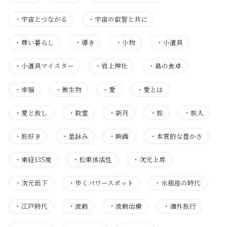
・
宇宙とつながる
・
宇宙の叡智と共に
・
尊い暮らし
・
導き
・
小物
・
小道具
・
小道具マイスター
・
岩上神社
・
島の食卓
・
幸福
・
微生物
・
愛
・
愛とは
・
愛と赦し
・
数霊
・
新月
・
旅
・
旅人
・
旅好き
・
星詠み
・
映画
・
本質的な豊かさ
・
東経135度
・
松果体活性
・
次元上昇
・
次元低下
・
歩くパワースポット
・
水瓶座の時代
・
江戸時代
・
波動
・
波動治療
・
海外旅行