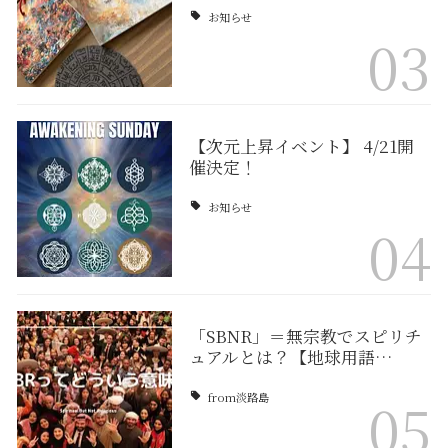
お知らせ
03
【次元上昇イベント】 4/21開
催決定！
お知らせ
04
「SBNR」＝無宗教でスピリチ
ュアルとは？【地球用語…
from淡路島
05