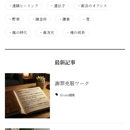
・
遠隔ヒーリング
・
遺伝子
・
都会のオアシス
・
野草
・
錬金術
・
鎌倉
・
雪
・
風の時代
・
高次元
・
魂の成長
最新記事
謝罪克服ワーク
from湘南