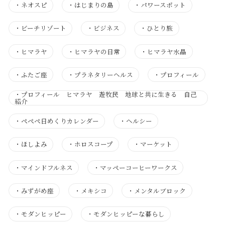
・
ネオスピ
・
はじまりの島
・
パワースポット
・
ビーチリゾート
・
ビジネス
・
ひとり旅
・
ヒマラヤ
・
ヒマラヤの日常
・
ヒマラヤ水晶
・
ふたご座
・
プラネタリーヘルス
・
プロフィール
・
プロフィール ヒマラヤ 遊牧民 地球と共に生きる 自己
紹介
・
ぺぺぺ日めくりカレンダー
・
ヘルシー
・
ほしよみ
・
ホロスコープ
・
マーケット
・
マインドフルネス
・
マッペーコーヒーワークス
・
みずがめ座
・
メキシコ
・
メンタルブロック
・
モダンヒッピー
・
モダンヒッピーな暮らし