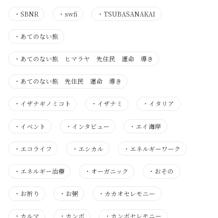
・
SBNR
・
swfi
・
TSUBASANAKAI
・
あてのない旅
・
あてのない旅 ヒマラヤ 先住民 運命 導き
・
あてのない旅 先住民 運命 導き
・
イザナギノミコト
・
イザナミ
・
イタリア
・
イベント
・
インタビュー
・
エイ海岸
・
エコライフ
・
エシカル
・
エネルギーワーク
・
エネルギー治療
・
オーガニック
・
おその
・
お祈り
・
お粥
・
カカオセレモニー
・
カルマ
・
カンボ
・
カンボセレモニー