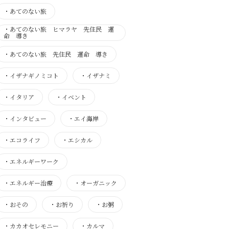
・
あてのない旅
・
あてのない旅 ヒマラヤ 先住民 運
命 導き
・
あてのない旅 先住民 運命 導き
・
イザナギノミコト
・
イザナミ
・
イタリア
・
イベント
・
インタビュー
・
エイ海岸
・
エコライフ
・
エシカル
・
エネルギーワーク
・
エネルギー治療
・
オーガニック
・
おその
・
お祈り
・
お粥
・
カカオセレモニー
・
カルマ