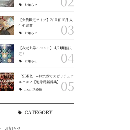
02
お知らせ
【会員限定ライブ】2/10 旧正月 人
03
生相談室
お知らせ
【次元上昇イベント】 4/21開催決
04
定！
お知らせ
「SBNR」＝無宗教でスピリチュア
05
ルとは？【地球用語辞典】
from淡路島
CATEGORY
お知らせ