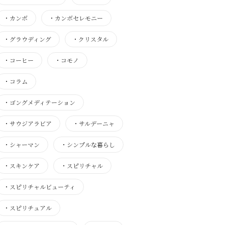
・
カンボ
・
カンボセレモニー
・
グラウディング
・
クリスタル
・
コーヒー
・
コモノ
・
コラム
・
ゴングメディテーション
・
サウジアラビア
・
サルデーニャ
・
シャーマン
・
シンプルな暮らし
・
スキンケア
・
スピリチャル
・
スピリチャルビューティ
・
スピリチュアル