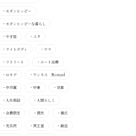
・
モダンヒッピー
・
モダンヒッピーな暮らし
・
やぎ座
・
ユタ
・
ライトボディ
・
ラペ
・
リトリート
・
ルート治療
・
ロキデ
・
ワンネス Nomad
・
中井翼
・
中東
・
京都
・
人生相談
・
人間らしく
・
会員限定
・
偶然
・
儀式
・
先住民
・
冥王星
・
創造