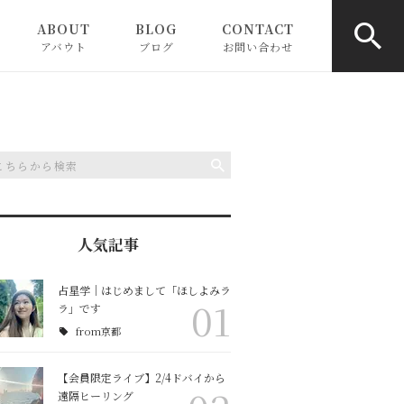
ABOUT
BLOG
CONTACT
アバウト
ブログ
お問い合わせ
お知らせ
ピックアップ
コラム
人気記事
占星学｜はじめまして「ほしよみラ
01
ラ」です
from京都
【会員限定ライブ】2/4ドバイから
遠隔ヒーリング