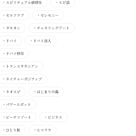
・
スピリチュアル研修生
・
スピ活
・
セルフラブ
・
セレモニー
・
タキオン
・
チャネリングアート
・
ドバイ
・
ドバイ法人
・
ドバイ移住
・
トランスサタニアン
・
ネイチャーポジティブ
・
ネオスピ
・
はじまりの島
・
パワースポット
・
ビーチリゾート
・
ビジネス
・
ひとり旅
・
ヒマラヤ