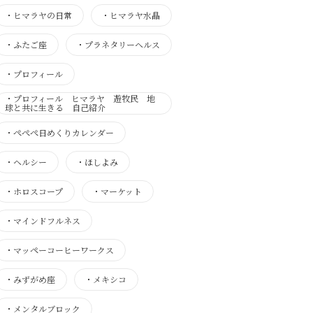
・
ヒマラヤの日常
・
ヒマラヤ水晶
・
ふたご座
・
プラネタリーヘルス
・
プロフィール
・
プロフィール ヒマラヤ 遊牧民 地
球と共に生きる 自己紹介
・
ぺぺぺ日めくりカレンダー
・
ヘルシー
・
ほしよみ
・
ホロスコープ
・
マーケット
・
マインドフルネス
・
マッペーコーヒーワークス
・
みずがめ座
・
メキシコ
・
メンタルブロック