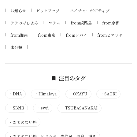
お知らせ
ピックアップ
ネイチャーポジティブ
ララのほしよみ
コラム
from淡路島
from京都
from湘南
from東京
fromドバイ
fromヒマラヤ
未分類
注目のタグ
・
DNA
・
Himalaya
・
OKAYU
・
SAORI
・
SBNR
・
swfi
・
TSUBASANAKAI
・
あてのない旅
・
あてのない旅 ヒマラヤ 先住民 運命 導き