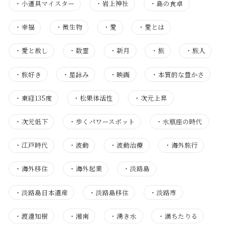
・
小道具マイスター
・
岩上神社
・
島の食卓
・
幸福
・
微生物
・
愛
・
愛とは
・
愛と赦し
・
数霊
・
新月
・
旅
・
旅人
・
旅好き
・
星詠み
・
映画
・
本質的な豊かさ
・
東経135度
・
松果体活性
・
次元上昇
・
次元低下
・
歩くパワースポット
・
水瓶座の時代
・
江戸時代
・
波動
・
波動治療
・
海外旅行
・
海外移住
・
海外起業
・
淡路島
・
淡路島日本遺産
・
淡路島移住
・
淡路市
・
渡邉知樹
・
湘南
・
湧き水
・
満ちたりる