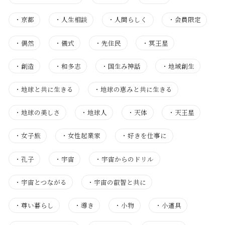
・
京都
・
人生相談
・
人間らしく
・
会員限定
・
偶然
・
儀式
・
先住民
・
冥王星
・
創造
・
和多志
・
国生み神話
・
地域創生
・
地球と共に生きる
・
地球の恵みと共に生きる
・
地球の美しさ
・
地球人
・
天体
・
天王星
・
女子旅
・
女性起業家
・
好きを仕事に
・
孔子
・
宇宙
・
宇宙からのドリル
・
宇宙とつながる
・
宇宙の叡智と共に
・
尊い暮らし
・
導き
・
小物
・
小道具