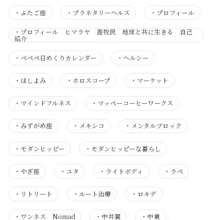
・
ふたご座
・
プラネタリーヘルス
・
プロフィール
・
プロフィール ヒマラヤ 遊牧民 地球と共に生きる 自己
紹介
・
ぺぺぺ日めくりカレンダー
・
ヘルシー
・
ほしよみ
・
ホロスコープ
・
マーケット
・
マインドフルネス
・
マッペーコーヒーワークス
・
みずがめ座
・
メキシコ
・
メンタルブロック
・
モダンヒッピー
・
モダンヒッピーな暮らし
・
やぎ座
・
ユタ
・
ライトボディ
・
ラペ
・
リトリート
・
ルート治療
・
ロキデ
・
ワンネス Nomad
・
中井翼
・
中東