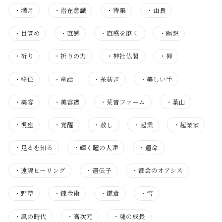
・
満月
・
潜在意識
・
特集
・
由良
・
目覚め
・
直感
・
直感を磨く
・
瞑想
・
祈り
・
祈りの力
・
神社仏閣
・
禅
・
移住
・
童話
・
糸紡ぎ
・
美しい手
・
美容
・
美容道
・
菜音ファーム
・
葉山
・
視座
・
覚醒
・
赦し
・
起業
・
起業家
・
足るを知る
・
輝く瞳の人達
・
運命
・
遠隔ヒーリング
・
遺伝子
・
都会のオアシス
・
野草
・
錬金術
・
鎌倉
・
雪
・
風の時代
・
高次元
・
魂の成長