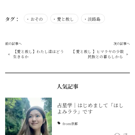
タグ：
おその
愛と赦し
淡路島
前の記事へ
次の記事へ
【愛と赦し】わたし達はどう
【 愛と赦し 】ヒマラヤの少数
«
»
生きるか
民族との暮らしから
人気記事
占星学｜はじめまして「ほし
よみララ」です
from京都