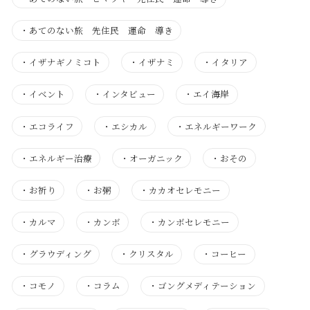
・
あてのない旅 先住民 運命 導き
・
イザナギノミコト
・
イザナミ
・
イタリア
・
イベント
・
インタビュー
・
エイ海岸
・
エコライフ
・
エシカル
・
エネルギーワーク
・
エネルギー治療
・
オーガニック
・
おその
・
お祈り
・
お粥
・
カカオセレモニー
・
カルマ
・
カンボ
・
カンボセレモニー
・
グラウディング
・
クリスタル
・
コーヒー
・
コモノ
・
コラム
・
ゴングメディテーション