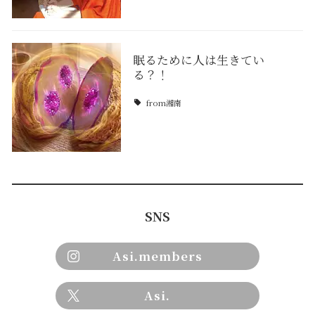
眠るために人は生きてい
る？！
from湘南
SNS
Asi.members
Asi.