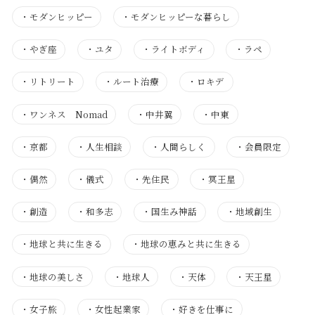
・
モダンヒッピー
・
モダンヒッピーな暮らし
・
やぎ座
・
ユタ
・
ライトボディ
・
ラペ
・
リトリート
・
ルート治療
・
ロキデ
・
ワンネス Nomad
・
中井翼
・
中東
・
京都
・
人生相談
・
人間らしく
・
会員限定
・
偶然
・
儀式
・
先住民
・
冥王星
・
創造
・
和多志
・
国生み神話
・
地域創生
・
地球と共に生きる
・
地球の恵みと共に生きる
・
地球の美しさ
・
地球人
・
天体
・
天王星
・
女子旅
・
女性起業家
・
好きを仕事に