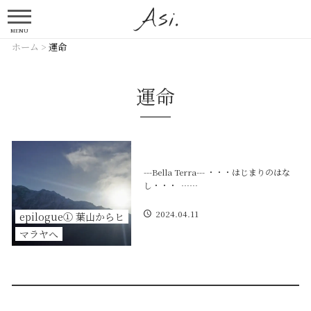
MENU
ホーム
>
運命
運命
---Bella Terra--- ・・・はじまりのはな
し・・・ ……
2024.04.11
epilogue① 葉山からヒ
マラヤへ