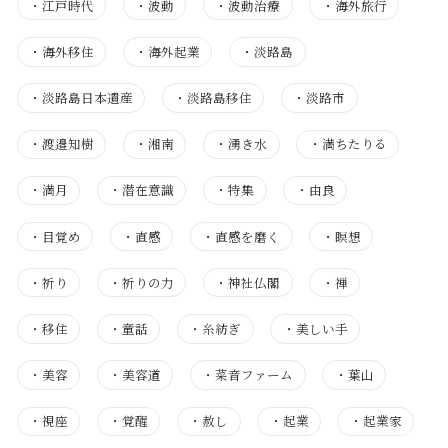
・
江戸時代
・
波動
・
波動治療
・
海外旅行
・
海外移住
・
海外起業
・
淡路島
・
淡路島日本遺産
・
淡路島移住
・
淡路市
・
渡邉知樹
・
湘南
・
湧き水
・
満ちたりる
・
満月
・
潜在意識
・
特集
・
由良
・
目覚め
・
直感
・
直感を磨く
・
瞑想
・
祈り
・
祈りの力
・
神社仏閣
・
禅
・
移住
・
童話
・
糸紡ぎ
・
美しい手
・
美容
・
美容道
・
菜音ファーム
・
葉山
・
視座
・
覚醒
・
赦し
・
起業
・
起業家