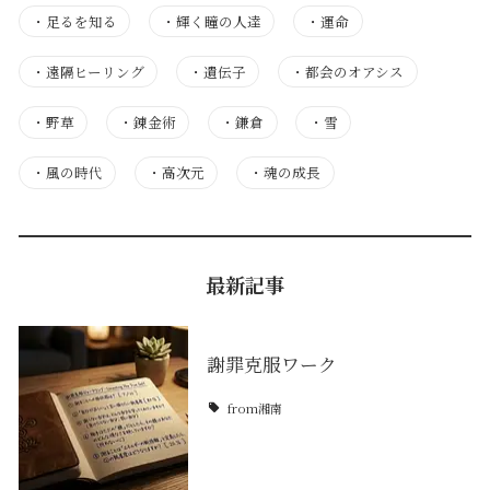
・
足るを知る
・
輝く瞳の人達
・
運命
・
遠隔ヒーリング
・
遺伝子
・
都会のオアシス
・
野草
・
錬金術
・
鎌倉
・
雪
・
風の時代
・
高次元
・
魂の成長
最新記事
謝罪克服ワーク
from湘南