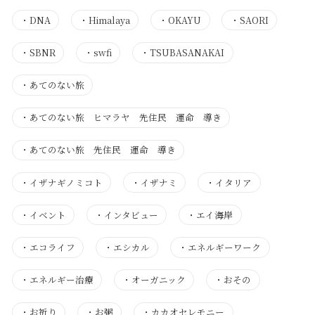
・
DNA
・
Himalaya
・
OKAYU
・
SAORI
・
SBNR
・
swfi
・
TSUBASANAKAI
・
あてのない旅
・
あてのない旅 ヒマラヤ 先住民 運命 導き
・
あてのない旅 先住民 運命 導き
・
イザナギノミコト
・
イザナミ
・
イタリア
・
イベント
・
インタビュー
・
エイ海岸
・
エコライフ
・
エシカル
・
エネルギーワーク
・
エネルギー治療
・
オーガニック
・
おその
・
お祈り
・
お粥
・
カカオセレモニー