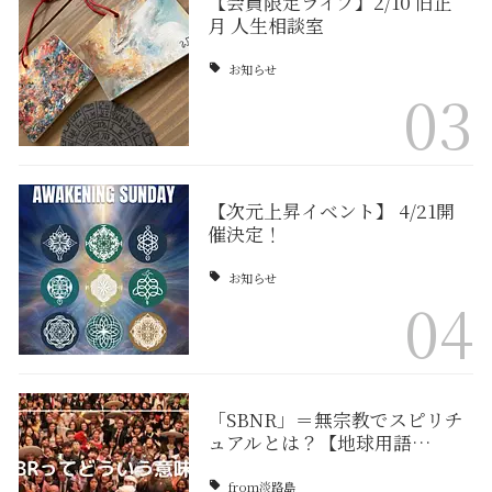
【会員限定ライブ】2/10 旧正
月 人生相談室
お知らせ
03
【次元上昇イベント】 4/21開
催決定！
お知らせ
04
「SBNR」＝無宗教でスピリチ
ュアルとは？【地球用語…
from淡路島