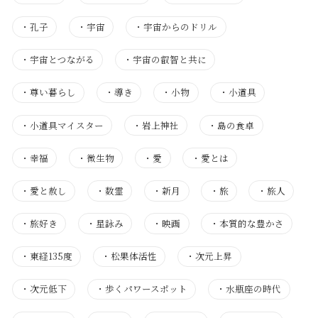
・
孔子
・
宇宙
・
宇宙からのドリル
・
宇宙とつながる
・
宇宙の叡智と共に
・
尊い暮らし
・
導き
・
小物
・
小道具
・
小道具マイスター
・
岩上神社
・
島の食卓
・
幸福
・
微生物
・
愛
・
愛とは
・
愛と赦し
・
数霊
・
新月
・
旅
・
旅人
・
旅好き
・
星詠み
・
映画
・
本質的な豊かさ
・
東経135度
・
松果体活性
・
次元上昇
・
次元低下
・
歩くパワースポット
・
水瓶座の時代