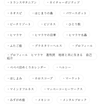
・
トランスサタニアン
・
ネイチャーポジティブ
・
ネオスピ
・
はじまりの島
・
パワースポット
・
ビーチリゾート
・
ビジネス
・
ひとり旅
・
ヒマラヤ
・
ヒマラヤの日常
・
ヒマラヤ水晶
・
ふたご座
・
プラネタリーヘルス
・
プロフィール
・
プロフィール ヒマラヤ 遊牧民 地球と共に生きる 自己
紹介
・
ぺぺぺ日めくりカレンダー
・
ヘルシー
・
ほしよみ
・
ホロスコープ
・
マーケット
・
マインドフルネス
・
マッペーコーヒーワークス
・
みずがめ座
・
メキシコ
・
メンタルブロック