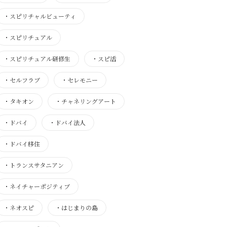
・
スピリチャルビューティ
・
スピリチュアル
・
スピリチュアル研修生
・
スピ活
・
セルフラブ
・
セレモニー
・
タキオン
・
チャネリングアート
・
ドバイ
・
ドバイ法人
・
ドバイ移住
・
トランスサタニアン
・
ネイチャーポジティブ
・
ネオスピ
・
はじまりの島