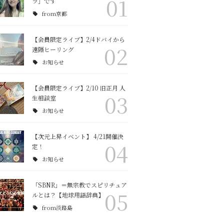
01
ラ」です
from京都
【会員限定ライブ】2/4ドバイから
02
遠隔ヒーリング
お知らせ
【会員限定ライブ】2/10 旧正月 人
03
生相談室
お知らせ
【次元上昇イベント】 4/21開催決
04
定！
お知らせ
「SBNR」＝無宗教でスピリチュア
05
ルとは？【地球用語辞典】
from淡路島