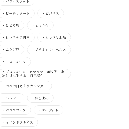
・
パワースポット
・
ビーチリゾート
・
ビジネス
・
ひとり旅
・
ヒマラヤ
・
ヒマラヤの日常
・
ヒマラヤ水晶
・
ふたご座
・
プラネタリーヘルス
・
プロフィール
・
プロフィール ヒマラヤ 遊牧民 地
球と共に生きる 自己紹介
・
ぺぺぺ日めくりカレンダー
・
ヘルシー
・
ほしよみ
・
ホロスコープ
・
マーケット
・
マインドフルネス