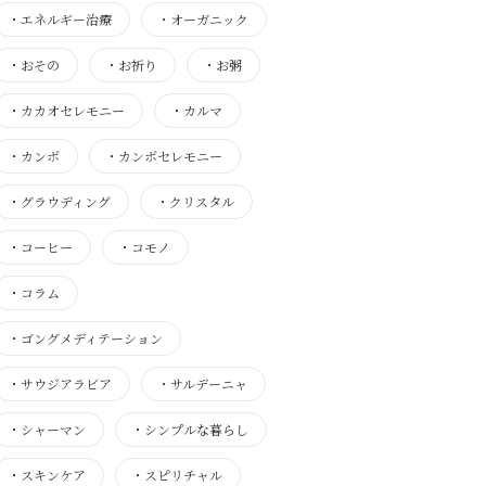
・
エネルギー治療
・
オーガニック
・
おその
・
お祈り
・
お粥
・
カカオセレモニー
・
カルマ
・
カンボ
・
カンボセレモニー
・
グラウディング
・
クリスタル
・
コーヒー
・
コモノ
・
コラム
・
ゴングメディテーション
・
サウジアラビア
・
サルデーニャ
・
シャーマン
・
シンプルな暮らし
・
スキンケア
・
スピリチャル