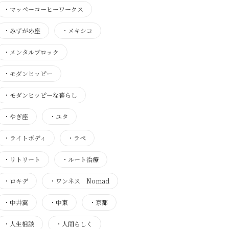
・
マッペーコーヒーワークス
・
みずがめ座
・
メキシコ
・
メンタルブロック
・
モダンヒッピー
・
モダンヒッピーな暮らし
・
やぎ座
・
ユタ
・
ライトボディ
・
ラペ
・
リトリート
・
ルート治療
・
ロキデ
・
ワンネス Nomad
・
中井翼
・
中東
・
京都
・
人生相談
・
人間らしく