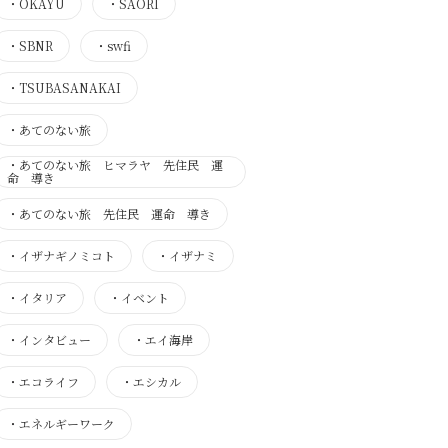
・
OKAYU
・
SAORI
・
SBNR
・
swfi
・
TSUBASANAKAI
・
あてのない旅
・
あてのない旅 ヒマラヤ 先住民 運
命 導き
・
あてのない旅 先住民 運命 導き
・
イザナギノミコト
・
イザナミ
・
イタリア
・
イベント
・
インタビュー
・
エイ海岸
・
エコライフ
・
エシカル
・
エネルギーワーク